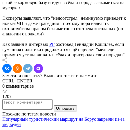
в тайге кормовую базу и идут в сёла и города - лакомиться на
мусорках.
Эксперты заявляют, что "недоотстрел" неминуемо приведёт к
новым ЧП и даже трагедиям - поэтому пора наделять
охотхозяйства правом безлимитного отстрела косолапых (по
аналогии с волками).
Как заявил в интервью
РГ
охотовед Геннадий Кошилев, если
гуманная политика продолжится ещё пару лет "медведи
примутся устанавливать в сёлах и пригородах свои порядки".
Заметили опечатку? Выделите текст и нажмите
CTRL+ENTER
0 комментариев
1207
Отправить
Похожие по тегам новости
Популярный туристический маршрут на Борус закрыли из‑за
медведей