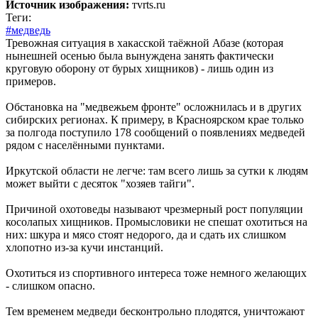
Источник изображения:
тvrts.ru
Теги:
#медведь
Тревожная ситуация в хакасской таёжной Абазе (которая
нынешней осенью была вынуждена занять фактически
круговую оборону от бурых хищников) - лишь один из
примеров.
Обстановка на "медвежьем фронте" осложнилась и в других
сибирских регионах. К примеру, в Красноярском крае только
за полгода поступило 178 сообщений о появлениях медведей
рядом с населёнными пунктами.
Иркутской области не легче: там всего лишь за сутки к людям
может выйти с десяток "хозяев тайги".
Причиной охотоведы называют чрезмерный рост популяции
косолапых хищников. Промысловики не спешат охотиться на
них: шкура и мясо стоят недорого, да и сдать их слишком
хлопотно из-за кучи инстанций.
Охотиться из спортивного интереса тоже немного желающих
- слишком опасно.
Тем временем медведи бесконтрольно плодятся, уничтожают