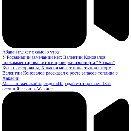
Абакан гуляет с самого утра
У Росавиации замечаний нет: Валентин Коновалов
прокомментировал итоги проверки аэропорта "Абакан"
Будьте осторожны, Хакасия может попасть под шторм
Валентин Коновалов рассказал о росте запасов топлива в
Хакасии
Магазин женской одежды «Парадайз» открывает 13-й
осенний сезон в Абакане.