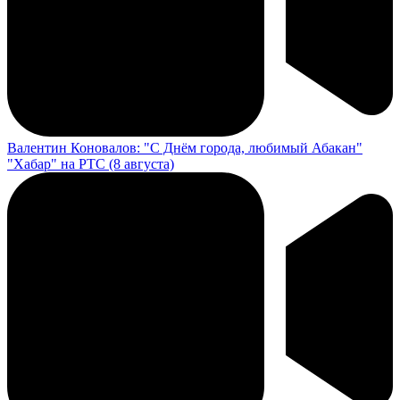
Валентин Коновалов: "С Днём города, любимый Абакан"
"Хабар" на РТС (8 августа)