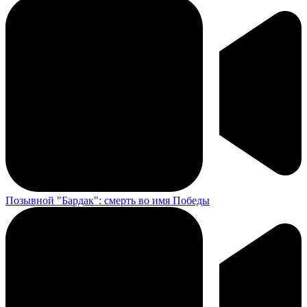
Позывной "Бардак": смерть во имя Победы