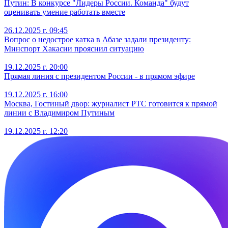
Путин: В конкурсе "Лидеры России. Команда" будут
оценивать умение работать вместе
26.12.2025 г. 09:45
Вопрос о недострое катка в Абазе задали президенту:
Минспорт Хакасии прояснил ситуацию
19.12.2025 г. 20:00
Прямая линия с президентом России - в прямом эфире
19.12.2025 г. 16:00
Москва, Гостиный двор: журналист РТС готовится к прямой
линии с Владимиром Путиным
19.12.2025 г. 12:20