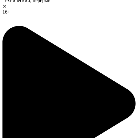
Технический, перерыв
✕
16+