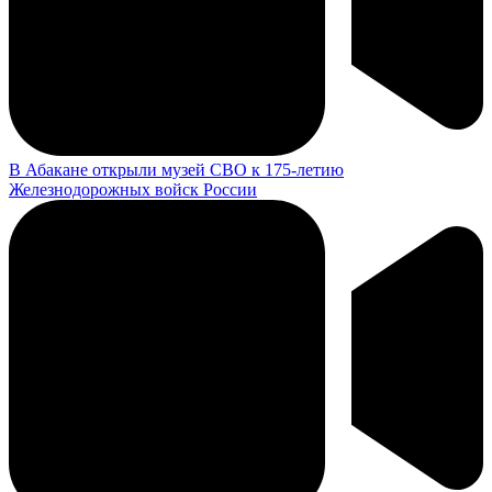
В Абакане открыли музей СВО к 175-летию
Железнодорожных войск России