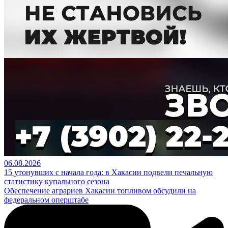
06.08.2026
15 утонувших с начала года: в Хакасии подвели печальную
статистику купального сезона
Обеспечение аграриев Хакасии топливом обсудили на
федеральном оперштабе