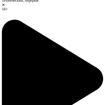
Технический, перерыв
✕
16+