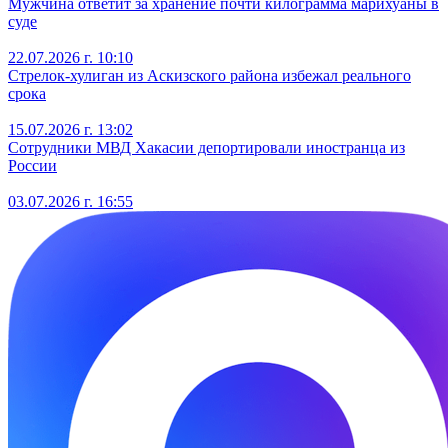
Мужчина ответит за хранение почти килограмма марихуаны в
суде
22.07.2026 г. 10:10
Стрелок-хулиган из Аскизского района избежал реального
срока
15.07.2026 г. 13:02
Сотрудники МВД Хакасии депортировали иностранца из
России
03.07.2026 г. 16:55