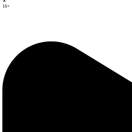
✕
16+