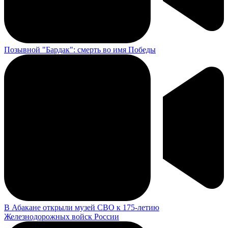
Позывной "Бардак": смерть во имя Победы
В Абакане открыли музей СВО к 175-летию
Железнодорожных войск России