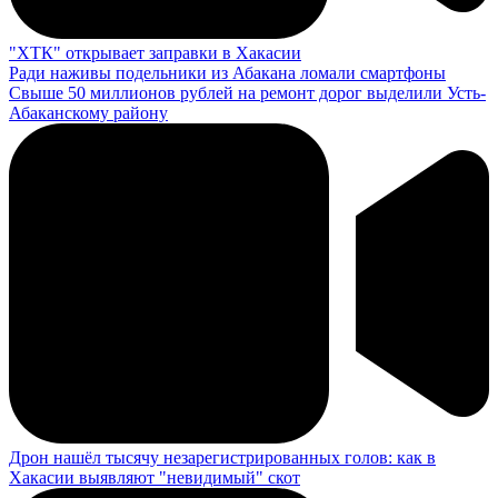
"ХТК" открывает заправки в Хакасии
Ради наживы подельники из Абакана ломали смартфоны
Свыше 50 миллионов рублей на ремонт дорог выделили Усть-
Абаканскому району
Дрон нашёл тысячу незарегистрированных голов: как в
Хакасии выявляют "невидимый" скот