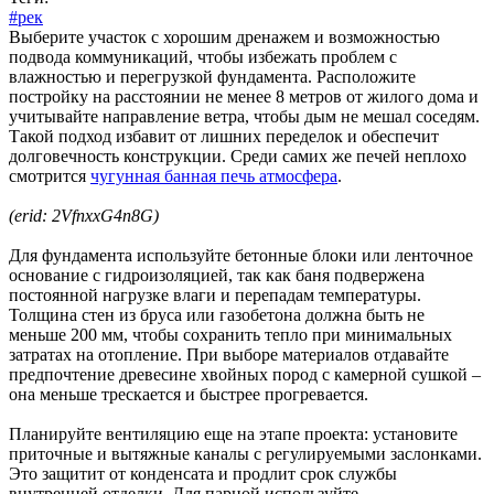
#рек
Выберите участок с хорошим дренажем и возможностью
подвода коммуникаций, чтобы избежать проблем с
влажностью и перегрузкой фундамента. Расположите
постройку на расстоянии не менее 8 метров от жилого дома и
учитывайте направление ветра, чтобы дым не мешал соседям.
Такой подход избавит от лишних переделок и обеспечит
долговечность конструкции. Среди самих же печей неплохо
смотрится
чугунная банная печь атмосфера
.
(erid: 2VfnxxG4n8G)
Для фундамента используйте бетонные блоки или ленточное
основание с гидроизоляцией, так как баня подвержена
постоянной нагрузке влаги и перепадам температуры.
Толщина стен из бруса или газобетона должна быть не
меньше 200 мм, чтобы сохранить тепло при минимальных
затратах на отопление. При выборе материалов отдавайте
предпочтение древесине хвойных пород с камерной сушкой –
она меньше трескается и быстрее прогревается.
Планируйте вентиляцию еще на этапе проекта: установите
приточные и вытяжные каналы с регулируемыми заслонками.
Это защитит от конденсата и продлит срок службы
внутренней отделки. Для парной используйте