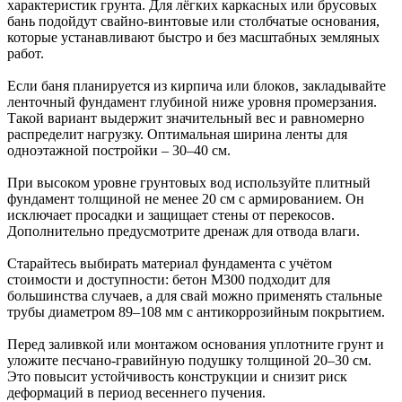
характеристик грунта. Для лёгких каркасных или брусовых
бань подойдут свайно-винтовые или столбчатые основания,
которые устанавливают быстро и без масштабных земляных
работ.
Если баня планируется из кирпича или блоков, закладывайте
ленточный фундамент глубиной ниже уровня промерзания.
Такой вариант выдержит значительный вес и равномерно
распределит нагрузку. Оптимальная ширина ленты для
одноэтажной постройки – 30–40 см.
При высоком уровне грунтовых вод используйте плитный
фундамент толщиной не менее 20 см с армированием. Он
исключает просадки и защищает стены от перекосов.
Дополнительно предусмотрите дренаж для отвода влаги.
Старайтесь выбирать материал фундамента с учётом
стоимости и доступности: бетон М300 подходит для
большинства случаев, а для свай можно применять стальные
трубы диаметром 89–108 мм с антикоррозийным покрытием.
Перед заливкой или монтажом основания уплотните грунт и
уложите песчано-гравийную подушку толщиной 20–30 см.
Это повысит устойчивость конструкции и снизит риск
деформаций в период весеннего пучения.