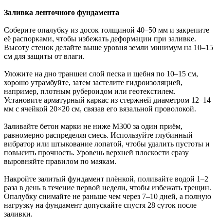
Заливка ленточного фундамента
Соберите опалубку из досок толщиной 40–50 мм и закрепите
её распорками, чтобы избежать деформации при заливке.
Высоту стенок делайте выше уровня земли минимум на 10–15
см для защиты от влаги.
Уложите на дно траншеи слой песка и щебня по 10–15 см,
хорошо утрамбуйте, затем застелите гидроизоляцией,
например, плотным рубероидом или геотекстилем.
Установите арматурный каркас из стержней диаметром 12–14
мм с ячейкой 20×20 см, связав его вязальной проволокой.
Заливайте бетон марки не ниже М300 за один приём,
равномерно распределяя смесь. Используйте глубинный
вибратор или штыкование лопатой, чтобы удалить пустоты и
повысить прочность. Уровень верхней плоскости сразу
выровняйте правилом по маякам.
Накройте залитый фундамент плёнкой, поливайте водой 1–2
раза в день в течение первой недели, чтобы избежать трещин.
Опалубку снимайте не раньше чем через 7–10 дней, а полную
нагрузку на фундамент допускайте спустя 28 суток после
заливки.