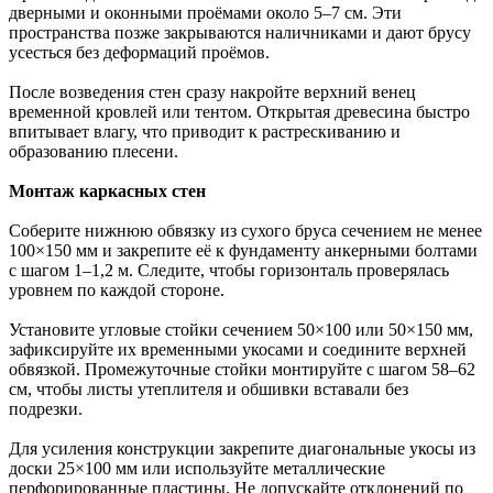
дверными и оконными проёмами около 5–7 см. Эти
пространства позже закрываются наличниками и дают брусу
усесться без деформаций проёмов.
После возведения стен сразу накройте верхний венец
временной кровлей или тентом. Открытая древесина быстро
впитывает влагу, что приводит к растрескиванию и
образованию плесени.
Монтаж каркасных стен
Соберите нижнюю обвязку из сухого бруса сечением не менее
100×150 мм и закрепите её к фундаменту анкерными болтами
с шагом 1–1,2 м. Следите, чтобы горизонталь проверялась
уровнем по каждой стороне.
Установите угловые стойки сечением 50×100 или 50×150 мм,
зафиксируйте их временными укосами и соедините верхней
обвязкой. Промежуточные стойки монтируйте с шагом 58–62
см, чтобы листы утеплителя и обшивки вставали без
подрезки.
Для усиления конструкции закрепите диагональные укосы из
доски 25×100 мм или используйте металлические
перфорированные пластины. Не допускайте отклонений по