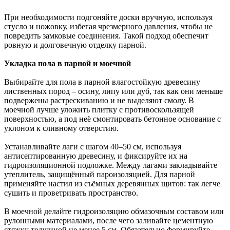
При необходимости подгоняйте доски вручную, используя
стусло и ножовку, избегая чрезмерного давления, чтобы не
повредить замковые соединения. Такой подход обеспечит
ровную и долговечную отделку парной.
Укладка пола в парной и моечной
Выбирайте для пола в парной влагостойкую древесину
лиственных пород – осину, липу или дуб, так как они меньше
подвержены растрескиванию и не выделяют смолу. В
моечной лучше уложить плитку с противоскользящей
поверхностью, а под неё смонтировать бетонное основание с
уклоном к сливному отверстию.
Устанавливайте лаги с шагом 40–50 см, используя
антисептированную древесину, и фиксируйте их на
гидроизоляционной подложке. Между лагами закладывайте
утеплитель, защищённый пароизоляцией. Для парной
применяйте настил из съёмных деревянных щитов: так легче
сушить и проветривать пространство.
В моечной делайте гидроизоляцию обмазочным составом или
рулонными материалами, после чего заливайте цементную
стяжку толщиной не менее 5 см. Обязательно формируйте