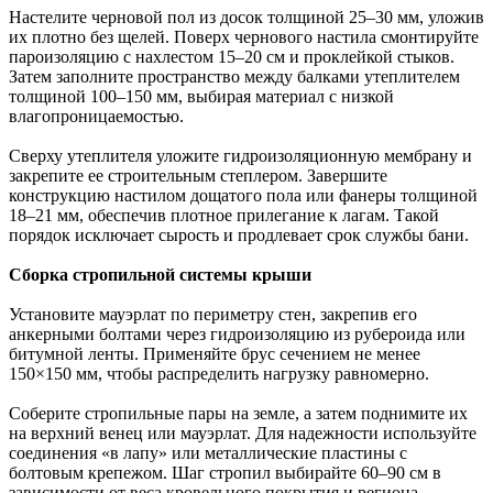
Настелите черновой пол из досок толщиной 25–30 мм, уложив
их плотно без щелей. Поверх чернового настила смонтируйте
пароизоляцию с нахлестом 15–20 см и проклейкой стыков.
Затем заполните пространство между балками утеплителем
толщиной 100–150 мм, выбирая материал с низкой
влагопроницаемостью.
Сверху утеплителя уложите гидроизоляционную мембрану и
закрепите ее строительным степлером. Завершите
конструкцию настилом дощатого пола или фанеры толщиной
18–21 мм, обеспечив плотное прилегание к лагам. Такой
порядок исключает сырость и продлевает срок службы бани.
Сборка стропильной системы крыши
Установите мауэрлат по периметру стен, закрепив его
анкерными болтами через гидроизоляцию из рубероида или
битумной ленты. Применяйте брус сечением не менее
150×150 мм, чтобы распределить нагрузку равномерно.
Соберите стропильные пары на земле, а затем поднимите их
на верхний венец или мауэрлат. Для надежности используйте
соединения «в лапу» или металлические пластины с
болтовым крепежом. Шаг стропил выбирайте 60–90 см в
зависимости от веса кровельного покрытия и региона