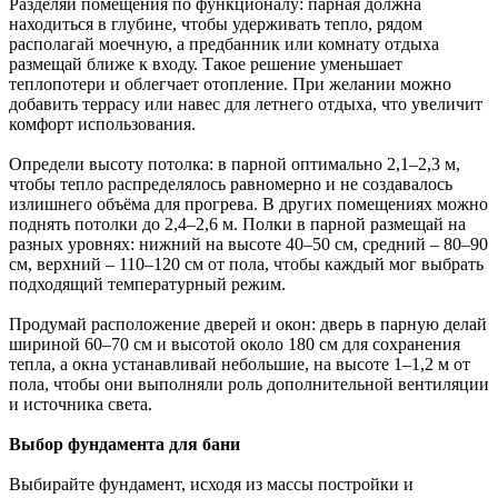
Разделяй помещения по функционалу: парная должна
находиться в глубине, чтобы удерживать тепло, рядом
располагай моечную, а предбанник или комнату отдыха
размещай ближе к входу. Такое решение уменьшает
теплопотери и облегчает отопление. При желании можно
добавить террасу или навес для летнего отдыха, что увеличит
комфорт использования.
Определи высоту потолка: в парной оптимально 2,1–2,3 м,
чтобы тепло распределялось равномерно и не создавалось
излишнего объёма для прогрева. В других помещениях можно
поднять потолки до 2,4–2,6 м. Полки в парной размещай на
разных уровнях: нижний на высоте 40–50 см, средний – 80–90
см, верхний – 110–120 см от пола, чтобы каждый мог выбрать
подходящий температурный режим.
Продумай расположение дверей и окон: дверь в парную делай
шириной 60–70 см и высотой около 180 см для сохранения
тепла, а окна устанавливай небольшие, на высоте 1–1,2 м от
пола, чтобы они выполняли роль дополнительной вентиляции
и источника света.
Выбор фундамента для бани
Выбирайте фундамент, исходя из массы постройки и