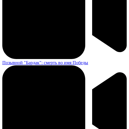
Позывной "Бардак": смерть во имя Победы