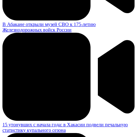
В Абакане открыли музей СВО к 175-летию
Железнодорожных войск России
15 утонувших с начала года: в Хакасии подвели печальную
статистику купального сезона