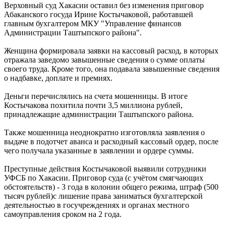
Верховный суд Хакасии оставил без изменения приговор
Абаканского госуда Ирине Костычаковой, работавшей
главным бухгалтером МКУ "Управление финансов
Администрации Таштыпского района".
Женщина формировала заявки на кассовый расход, в которых
отражала заведомо завышенные сведения о сумме оплаты
своего труда. Кроме того, она подавала завышенные сведения
о надбавке, доплате и премиях.
Деньги перечислялись на счета мошенницы. В итоге
Костычакова похитила почти 3,5 миллиона рублей,
принадлежащие администрации Таштыпского района.
Также мошенница неоднократно изготовляла заявления о
выдаче в подотчет аванса и расходный кассовый ордер, после
чего получала указанные в заявлении и ордере суммы.
Преступные действия Костычаковой выявили сотрудники
УФСБ по Хакасии. Приговор суда (с учётом смягчающих
обстоятельств) - 3 года в колонии общего режима, штраф (500
тысяч рублей)с лишение права заниматься бухгалтерской
деятельностью в госучреждениях и органах местного
самоуправления сроком на 2 года.