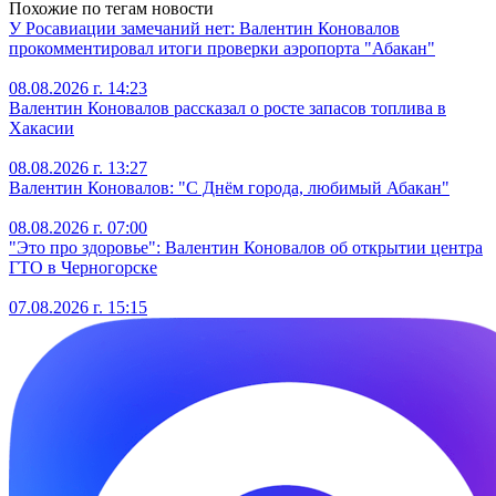
Похожие по тегам новости
У Росавиации замечаний нет: Валентин Коновалов
прокомментировал итоги проверки аэропорта "Абакан"
08.08.2026 г. 14:23
Валентин Коновалов рассказал о росте запасов топлива в
Хакасии
08.08.2026 г. 13:27
Валентин Коновалов: "С Днём города, любимый Абакан"
08.08.2026 г. 07:00
"Это про здоровье": Валентин Коновалов об открытии центра
ГТО в Черногорске
07.08.2026 г. 15:15