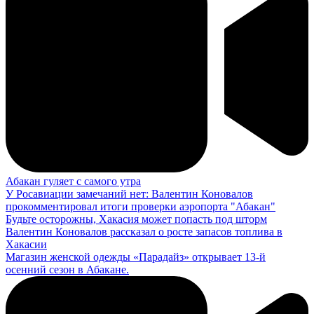
Абакан гуляет с самого утра
У Росавиации замечаний нет: Валентин Коновалов
прокомментировал итоги проверки аэропорта "Абакан"
Будьте осторожны, Хакасия может попасть под шторм
Валентин Коновалов рассказал о росте запасов топлива в
Хакасии
Магазин женской одежды «Парадайз» открывает 13-й
осенний сезон в Абакане.