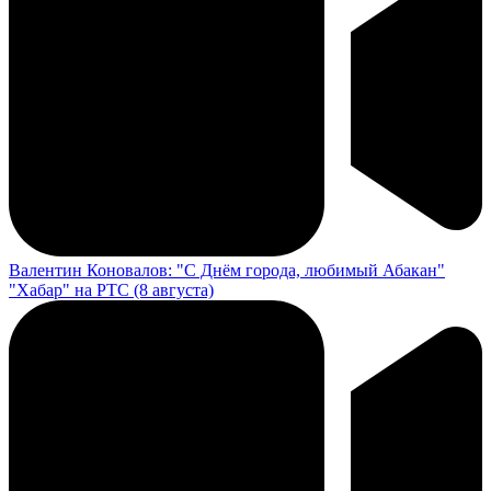
Валентин Коновалов: "С Днём города, любимый Абакан"
"Хабар" на РТС (8 августа)