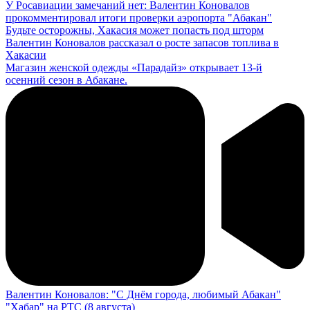
У Росавиации замечаний нет: Валентин Коновалов
прокомментировал итоги проверки аэропорта "Абакан"
Будьте осторожны, Хакасия может попасть под шторм
Валентин Коновалов рассказал о росте запасов топлива в
Хакасии
Магазин женской одежды «Парадайз» открывает 13-й
осенний сезон в Абакане.
Валентин Коновалов: "С Днём города, любимый Абакан"
"Хабар" на РТС (8 августа)