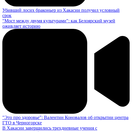
Убивший лосих браконьер из Хакасии получил условный
срок
"Мост между двумя культурами": как Белоярский музей
оживляет историю
"Это про здоровье": Валентин Коновалов об открытии центра
ГТО в Черногорске
В Хакасии завершились трехдневные учения с