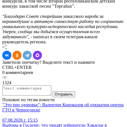
конкурсов, в том числе Второй республиканский детский
конкурс хакасской песни "Торгайах".
"Благодарю Совет старейшин хакасского народа за
неравнодушие и активную совместную работу по сохранению
уникального культурно-исторического наследия республики.
Уверен, сообща мы добьёмся осуществления всего
задуманного",
- написал в своем телеграм-канале
руководитель региона.
Заметили опечатку? Выделите текст и нажмите
CTRL+ENTER
0 комментариев
1324
Отправить
Похожие по тегам новости
"Это про здоровье": Валентин Коновалов об открытии центра
ГТО в Черногорске
07.08.2026 г. 15:15
Выборы в Госдуму: что увидят избиратели Хакасии в