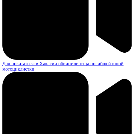
Дал покататься: в Хакасии обвинили отца погибшей юной
мотоциклистки