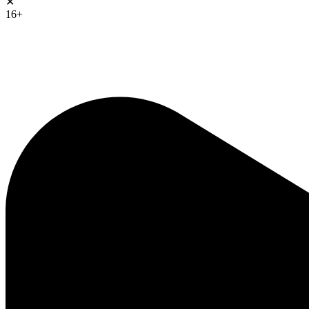
✕
16+