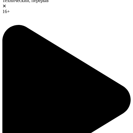
Технический, перерыв
✕
16+