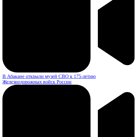
В Абакане открыли музей СВО к 175-летию
Железнодорожных войск России