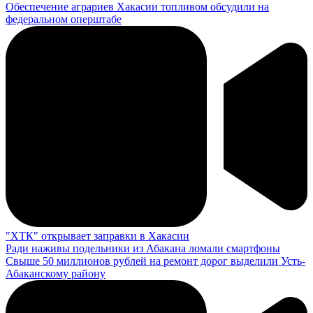
Обеспечение аграриев Хакасии топливом обсудили на
федеральном оперштабе
"ХТК" открывает заправки в Хакасии
Ради наживы подельники из Абакана ломали смартфоны
Свыше 50 миллионов рублей на ремонт дорог выделили Усть-
Абаканскому району