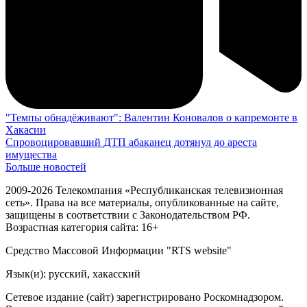
"Темпы обнадёживают": Валентин Коновалов о капремонте в
Хакасии
Спровоцировавший ДТП абаканец дотянул до ареста
имущества
Больше новостей
2009-2026 Телекомпания «Республиканская телевизионная
сеть». Права на все материалы, опубликованные на сайте,
защищены в соответствии с Законодательством РФ.
Возрастная категория сайта: 16+
Средство Массовой Информации "RTS website"
Язык(и): русский, хакасский
Сетевое издание (сайт) зарегистрировано Роскомнадзором.