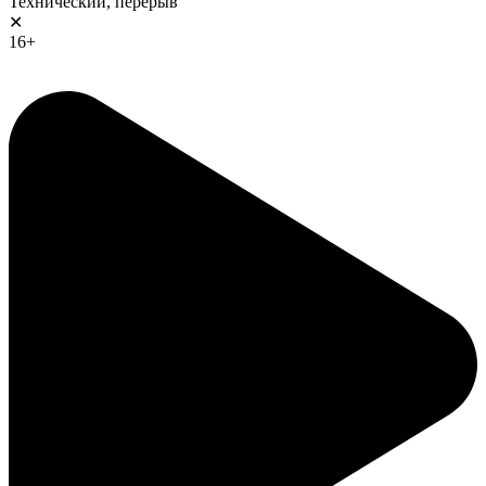
Технический, перерыв
✕
16+