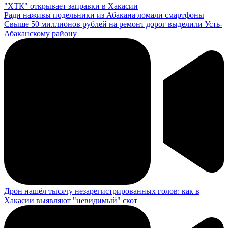
"ХТК" открывает заправки в Хакасии
Ради наживы подельники из Абакана ломали смартфоны
Свыше 50 миллионов рублей на ремонт дорог выделили Усть-
Абаканскому району
Дрон нашёл тысячу незарегистрированных голов: как в
Хакасии выявляют "невидимый" скот