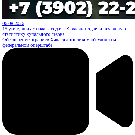
06.08.2026
15 утонувших с начала года: в Хакасии подвели печальную
статистику купального сезона
Обеспечение аграриев Хакасии топливом обсудили на
федеральном оперштабе