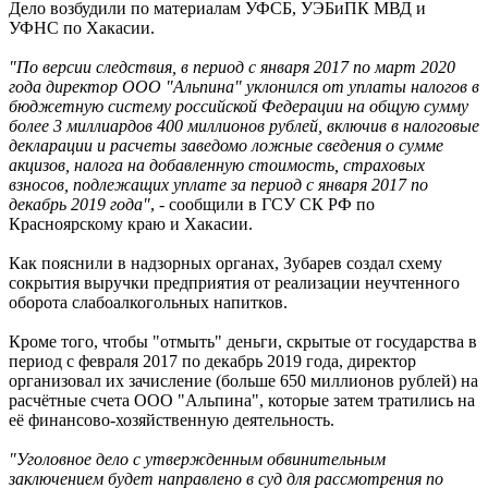
Дело возбудили по материалам УФСБ, УЭБиПК МВД и
УФНС по Хакасии.
"По версии следствия, в период с января 2017 по март 2020
года директор ООО "Альпина" уклонился от уплаты налогов в
бюджетную систему российской Федерации на общую сумму
более 3 миллиардов 400 миллионов рублей, включив в налоговые
декларации и расчеты заведомо ложные сведения о сумме
акцизов, налога на добавленную стоимость, страховых
взносов, подлежащих уплате за период с января 2017 по
декабрь 2019 года"
, - сообщили в ГСУ СК РФ по
Красноярскому краю и Хакасии.
Как пояснили в надзорных органах, Зубарев создал схему
сокрытия выручки предприятия от реализации неучтенного
оборота слабоалкогольных напитков.
Кроме того, чтобы "отмыть" деньги, скрытые от государства в
период с февраля 2017 по декабрь 2019 года, директор
организовал их зачисление (больше 650 миллионов рублей) на
расчётные счета ООО "Альпина", которые затем тратились на
её финансово-хозяйственную деятельность.
"Уголовное дело с утвержденным обвинительным
заключением будет направлено в суд для рассмотрения по