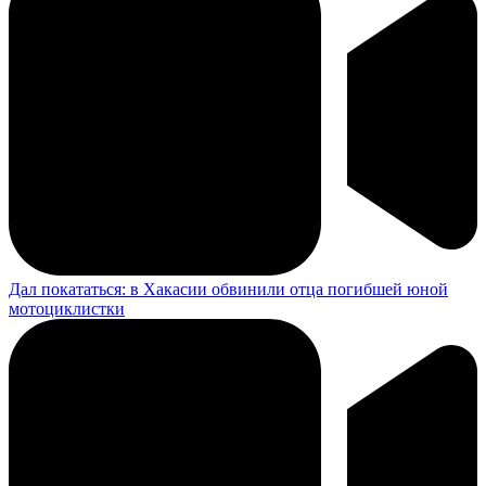
Дал покататься: в Хакасии обвинили отца погибшей юной
мотоциклистки