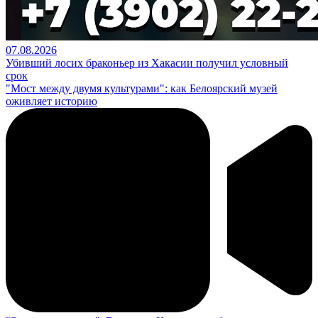
07.08.2026
Убивший лосих браконьер из Хакасии получил условный
срок
"Мост между двумя культурами": как Белоярский музей
оживляет историю