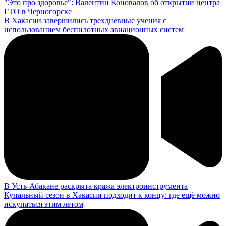
"Это про здоровье": Валентин Коновалов об открытии центра
ГТО в Черногорске
В Хакасии завершились трехдневные учения с
использованием беспилотных авиационных систем
В Усть-Абакане раскрыта кража электроинструмента
Купальный сезон в Хакасии подходит к концу: где ещё можно
искупаться этим летом