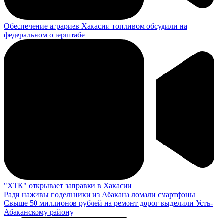
Обеспечение аграриев Хакасии топливом обсудили на
федеральном оперштабе
"ХТК" открывает заправки в Хакасии
Ради наживы подельники из Абакана ломали смартфоны
Свыше 50 миллионов рублей на ремонт дорог выделили Усть-
Абаканскому району