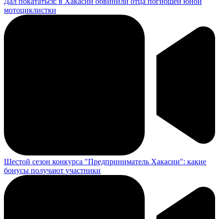
Дал покататься: в Хакасии обвинили отца погибшей юной
мотоциклистки
Шестой сезон конкурса "Предприниматель Хакасии": какие
бонусы получают участники