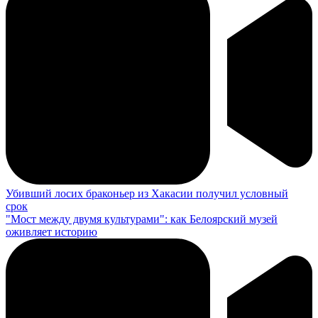
Убивший лосих браконьер из Хакасии получил условный
срок
"Мост между двумя культурами": как Белоярский музей
оживляет историю