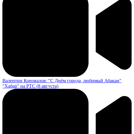
Валентин Коновалов: "С Днём города, любимый Абакан"
"Хабар" на РТС (8 августа)