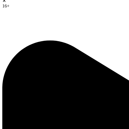
✕
16+