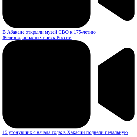
В Абакане открыли музей СВО к 175-летию
Железнодорожных войск России
15 утонувших с начала года: в Хакасии подвели печальную