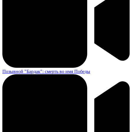
Позывной "Бардак": смерть во имя Победы