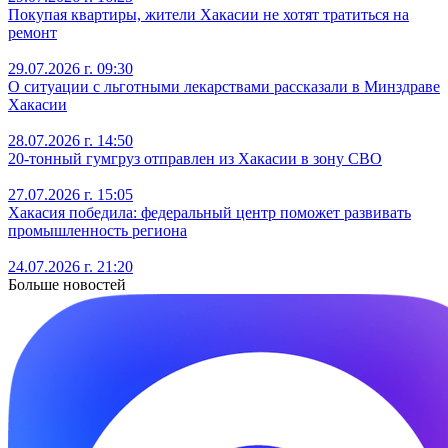
Покупая квартиры, жители Хакасии не хотят тратиться на
ремонт
29.07.2026 г. 09:30
О ситуации с льготными лекарствами рассказали в Минздраве
Хакасии
28.07.2026 г. 14:50
20-тонный гумгруз отправлен из Хакасии в зону СВО
27.07.2026 г. 15:05
Хакасия победила: федеральный центр поможет развивать
промышленность региона
24.07.2026 г. 21:20
Больше новостей