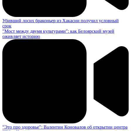
Убивший лосих браконьер из Хакасии получил условный
срок
"Мост между двумя культурами": как Белоярский музей
оживляет историю
"Это про здоровье": Валентин Коновалов об открытии центра