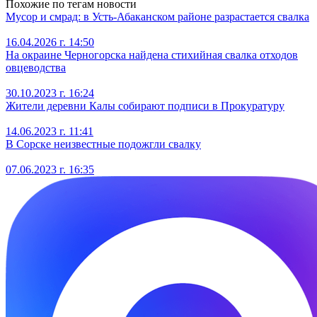
Похожие по тегам новости
Мусор и смрад: в Усть-Абаканском районе разрастается свалка
16.04.2026 г. 14:50
На окраине Черногорска найдена стихийная свалка отходов
овцеводства
30.10.2023 г. 16:24
Жители деревни Калы собирают подписи в Прокуратуру
14.06.2023 г. 11:41
В Сорске неизвестные подожгли свалку
07.06.2023 г. 16:35