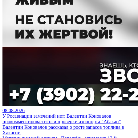
08.08.2026
У Росавиации замечаний нет: Валентин Коновалов
прокомментировал итоги проверки аэропорта "Абакан"
Валентин Коновалов рассказал о росте запасов топлива в
Хакасии