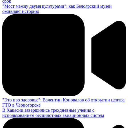
срок
"Мост между двумя культурами": как Белоярский музей
оживляет историю
"Это про здоровье": Валентин Коновалов об открытии центра
ГТО в Черногорске
В Хакасии завершились трехдневные учения с
использованием беспилотных авиационных систем