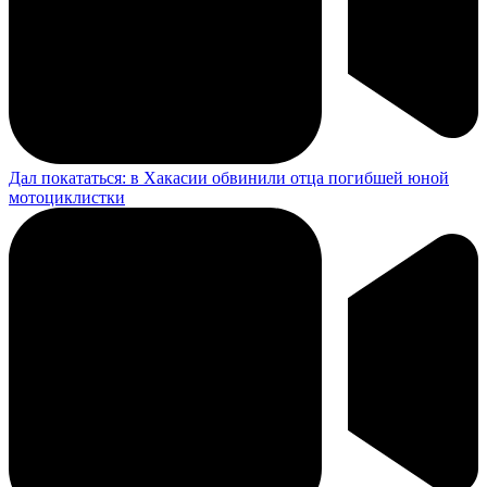
Дал покататься: в Хакасии обвинили отца погибшей юной
мотоциклистки