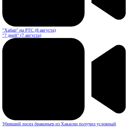
"Хабар" на РТС (8 августа)
"7 дней" (7 августа)
Убивший лосих браконьер из Хакасии получил условный