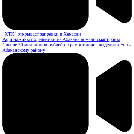
"ХТК" открывает заправки в Хакасии
Ради наживы подельники из Абакана ломали смартфоны
Свыше 50 миллионов рублей на ремонт дорог выделили Усть-
Абаканскому району