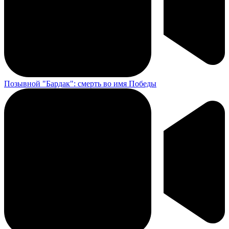
Позывной "Бардак": смерть во имя Победы