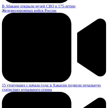
В Абакане открыли музей СВО к 175-летию
Железнодорожных войск России
15 утонувших с начала года: в Хакасии подвели печальную
статистику купального сезона