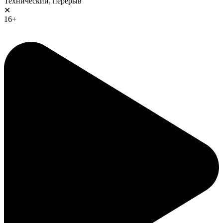
Технический, перерыв
✕
16+