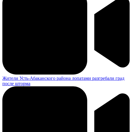
Жители Усть-Абаканского района лопатами разгребали град
после шторма