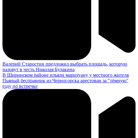
Валерий Старостин предложил выбрать площадь, которую
назовут в честь Николая Булакина
В Ширинском районе изъяли марихуану у местного жителя
Пьяный бесправник из Черногорска арестован за "тёмную"
езду по встречке