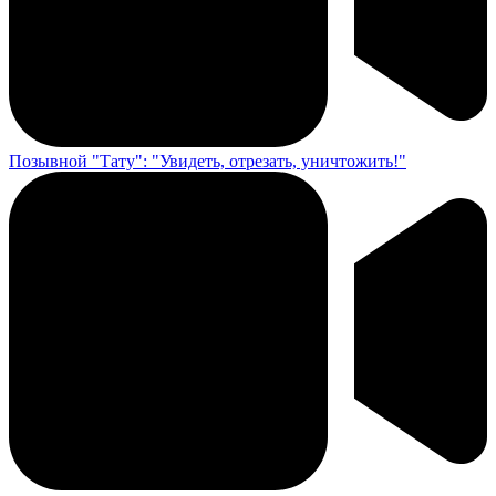
Позывной "Тату": "Увидеть, отрезать, уничтожить!"