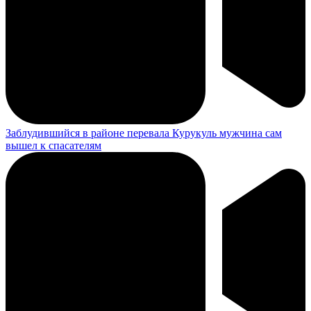
Затяжная пьянка закончилась для черногорца кражей
"Тёмная лошадка" среди кандидатов: в Хакасии завершился
приём документов на местные выборы
34 пьяных водителя и 42 без прав: итоги масштабного рейда
ГАИ по всей Хакасии