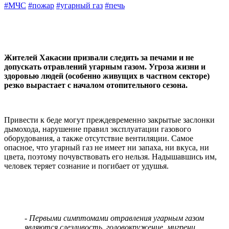
#МЧС
#пожар
#угарный газ
#печь
Жителей Хакасии призвали следить за печами и не
допускать отравлений угарным газом. Угроза жизни и
здоровью людей (особенно живущих в частном секторе)
резко вырастает с началом отопительного сезона.
Привести к беде могут преждевременно закрытые заслонки
дымохода, нарушение правил эксплуатации газового
оборудования, а также отсутствие вентиляции. Самое
опасное, что угарный газ не имеет ни запаха, ни вкуса, ни
цвета, поэтому почувствовать его нельзя. Надышавшись им,
человек теряет сознание и погибает от удушья.
- Первыми симптомами отравления угарным газом
являются слезливость, головокружение, мигрени,