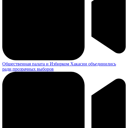
Мотоциклист погиб, влетев в электроопору в Копьёво: за год
в Хакасии в таких авариях погибли четверо
460 частных домов Хакасии перешли на экологичное
отопление