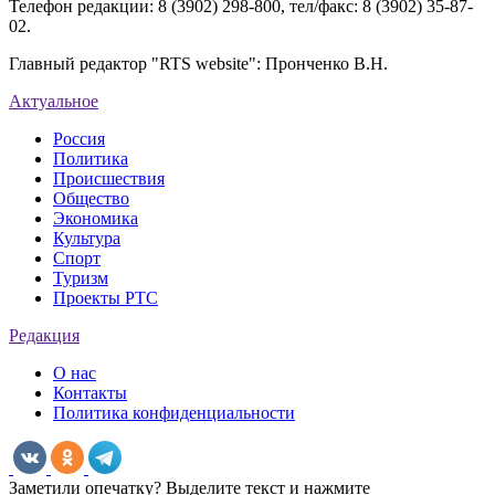
Больше новостей
2009-2026 Телекомпания «Республиканская телевизионная
сеть». Права на все материалы, опубликованные на сайте,
защищены в соответствии с Законодательством РФ.
Возрастная категория сайта: 16+
Средство Массовой Информации "RTS website"
Язык(и): русский, хакасский
Сетевое издание (сайт) зарегистрировано Роскомнадзором.
Выписка из реестра зарегистрированных средств массовой
информации по состоянию на 31.03.2022 г. ЭЛ № ФС 77 -
83024.
Учредитель: Автономное учреждение Республики Хакасия
"Информационный телевизионный центр "Хакасия"