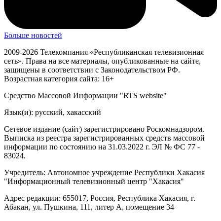
Заблудившийся в районе перевала Курукуль мужчина сам
вышел к спасателям