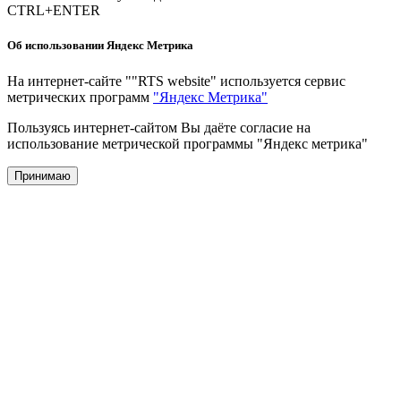
Адрес редакции: 655017, Россия, Республика Хакасия, г.
Абакан, ул. Пушкина, 111, литер А, помещение 34
Телефон редакции: 8 (3902) 298-800, тел/факс: 8 (3902) 35-87-
02.
Главный редактор "RTS website": Пронченко В.Н.
Актуальное
Россия
Политика
Происшествия
Общество
Экономика
Культура
Спорт
Туризм
Проекты РТС
Редакция
О нас
Контакты
Политика конфиденциальности