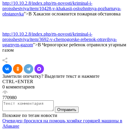
http://10.10.2.8/index.php/rts-novosti/kriminal-i-
proisshestviya/item/10428-v-khakasii-oslozhnitsya-pozharnaya-
obstanovka
">В Хакасии осложнится пожарная обстановка
http://10.10.2.8/index.php/rts-novosti/kriminal-i-
proisshestviya/item/3692-v-chernogorske-rebenok-otravilsya-
ugarnym-gazom
">В Черногорске ребенок отравился угарным
газом
Заметили опечатку? Выделите текст и нажмите
CTRL+ENTER
0 комментариев
770980
Отправить
Похожие по тегам новости
Очевидец бросился на помощь хозяйке горящей машины в
Абакане