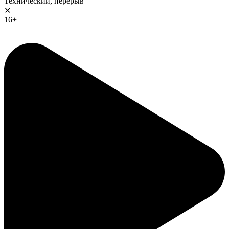
Технический, перерыв
✕
16+