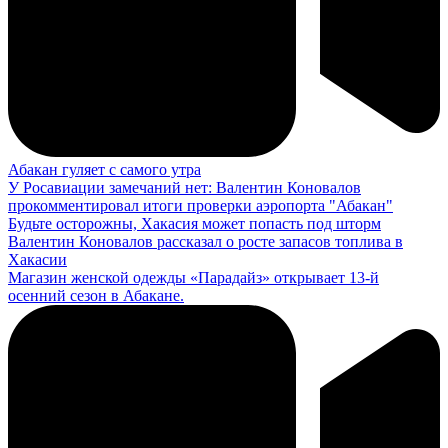
Абакан гуляет с самого утра
У Росавиации замечаний нет: Валентин Коновалов
прокомментировал итоги проверки аэропорта "Абакан"
Будьте осторожны, Хакасия может попасть под шторм
Валентин Коновалов рассказал о росте запасов топлива в
Хакасии
Магазин женской одежды «Парадайз» открывает 13-й
осенний сезон в Абакане.