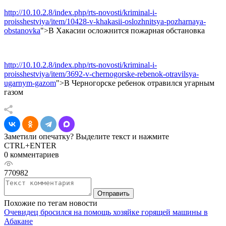
http://10.10.2.8/index.php/rts-novosti/kriminal-i-
proisshestviya/item/10428-v-khakasii-oslozhnitsya-pozharnaya-
obstanovka
">В Хакасии осложнится пожарная обстановка
http://10.10.2.8/index.php/rts-novosti/kriminal-i-
proisshestviya/item/3692-v-chernogorske-rebenok-otravilsya-
ugarnym-gazom
">В Черногорске ребенок отравился угарным
газом
Заметили опечатку? Выделите текст и нажмите
CTRL+ENTER
0 комментариев
770982
Отправить
Похожие по тегам новости
Очевидец бросился на помощь хозяйке горящей машины в
Абакане