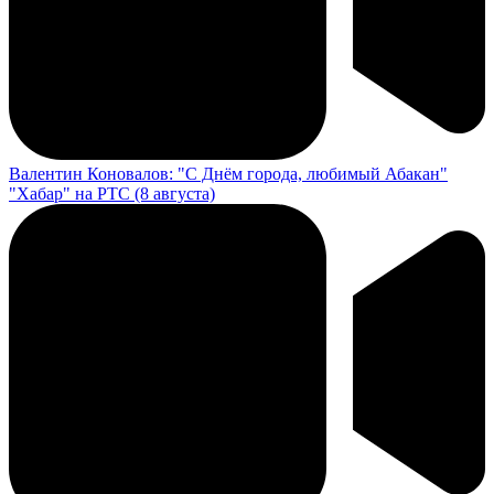
Валентин Коновалов: "С Днём города, любимый Абакан"
"Хабар" на РТС (8 августа)