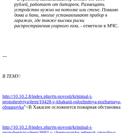
рублей, работает от батареек. Размещать
устройство нужно на потолке или стене. Помимо
дома и бани, многие устанавливают прибор в
гаражах, где также высоки риски
распространения угарного газа
, - отметили в МЧС.
---
В ТЕМУ:
http://10.10.2.8/index.php/rts-novosti/kriminal-i-
proisshestviya/item/10428-v-khakasii-oslozhnitsya-pozharnaya-
obstanovka
">В Хакасии осложнится пожарная обстановка
http://10.10.2.8/index.php/rts-novosti/kriminal-i-
proisshestviya/item/3692-v-chernogorske-rebenok-otravilsya-