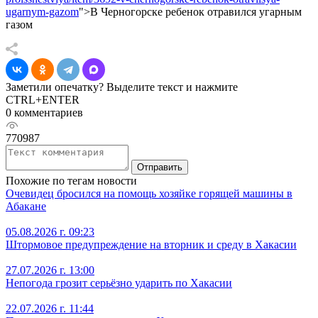
ugarnym-gazom
">В Черногорске ребенок отравился угарным
газом
Заметили опечатку? Выделите текст и нажмите
CTRL+ENTER
0 комментариев
770987
Отправить
Похожие по тегам новости
Очевидец бросился на помощь хозяйке горящей машины в
Абакане
05.08.2026 г. 09:23
Штормовое предупреждение на вторник и среду в Хакасии
27.07.2026 г. 13:00
Непогода грозит серьёзно ударить по Хакасии
22.07.2026 г. 11:44