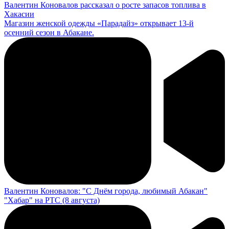
Валентин Коновалов рассказал о росте запасов топлива в
Хакасии
Магазин женской одежды «Парадайз» открывает 13-й
осенний сезон в Абакане.
Валентин Коновалов: "С Днём города, любимый Абакан"
"Хабар" на РТС (8 августа)