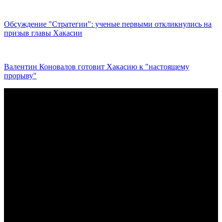
Обсуждение "Стратегии": ученые первыми откликнулись на
призыв главы Хакасии
Валентин Коновалов готовит Хакасию к "настоящему
прорыву"