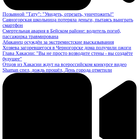
Позывной "Тату": "Увидеть, отрезать, уничтожить!"
Саяногорская школьница потеряла деньги, пытаясь выиграть
смартфон
Смертельная авария в Бейском районе: водитель погиб,
пассажирка травмирована
Абаканец осуждён за экстремистские высказывания
Хозяева загоревшегося в Черногорске дома получили ожоги
Глава Хакасии: "Вы не просто возводите стены - вы создаёте
будущее"
Отцов из Хакасии ждут на всероссийском конкурсе видео
Shaman спел, дождь прошёл, День города отметили