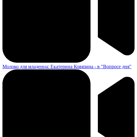
Молоко для младенца: Екатерина Ковязина - в "Вопросе дня"