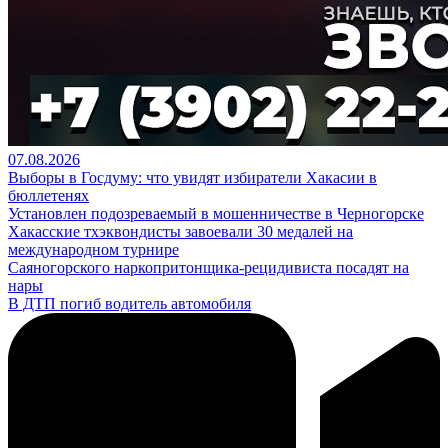
07.08.2026
Выборы в Госдуму: что увидят избиратели Хакасии в
бюллетенях
Установлен подозреваемый в мошенничестве в Черногорске
Хакасские тхэквондисты завоевали 30 медалей на
международном турнире
Саяногорского наркопритонщика-рецидивиста посадят на
нары
В ДТП погиб водитель автомобиля