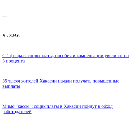
---
В ТЕМУ:
С 1 февраля соцвыплаты, пособия и компенсации увеличат на
3 процента
35 тысяч жителей Хакасии начали получать повышенные
выплаты
Мимо "кассы": соцвыплаты в Хакасии пойдут в обход
работодателей