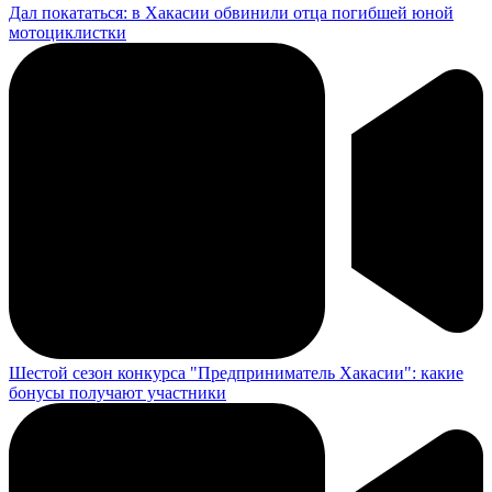
Дал покататься: в Хакасии обвинили отца погибшей юной
мотоциклистки
Шестой сезон конкурса "Предприниматель Хакасии": какие
бонусы получают участники