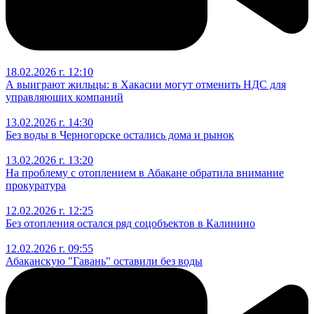
18.02.2026 г. 12:10
А выиграют жильцы: в Хакасии могут отменить НДС для
управляюших компаний
13.02.2026 г. 14:30
Без воды в Черногорске остались дома и рынок
13.02.2026 г. 13:20
На проблему с отоплением в Абакане обратила внимание
прокуратура
12.02.2026 г. 12:25
Без отопления остался ряд соцобъектов в Калинино
12.02.2026 г. 09:55
Абаканскую "Гавань" оставили без воды